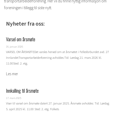
transportarbeiderforening. Her vil du finne nyttig informasjon om
foreningen i tillegg til siste nytt.
Nyheter fra oss:
Varsel om årsmøte
16. januar 2026
VARSEL OM ÅRSMØTEDet varsles herved om at årsmøtet i Fellesforbundet avd. 27
InnlandetTransportarbeiderforening avholdes:Tid: Lørdag 21. mars 2026 kl.
11.00Sted: 2. etg.
Innkalling til årsmøte
17. mars 2025
Viser til varsel om årsmøte datert 27. januar 2025. Årsmøte avholdes: Tid: Lørdag
5. april 2025 kl. 11.00 Sted: 2. etg. Folkets