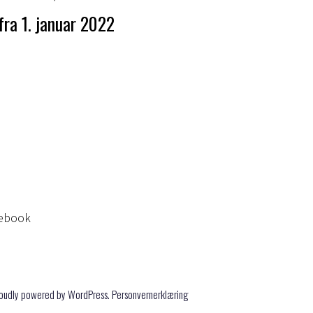
fra 1. januar 2022
0 70
itf@fellesforbundet.org
 91 2317 Hamar
olkets Hus Hamar - Torggata 91 2317 Hamar
cebook
oudly powered by WordPress
.
Personvernerklæring