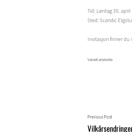
Tid: Lørdag 30. april
Sted: Scandic Elgstu
Invitasjon finner du
Varsel-arsmote
LAST
Innleggsnavig
Previous
Previous Post
post:
Vilkårsendringe