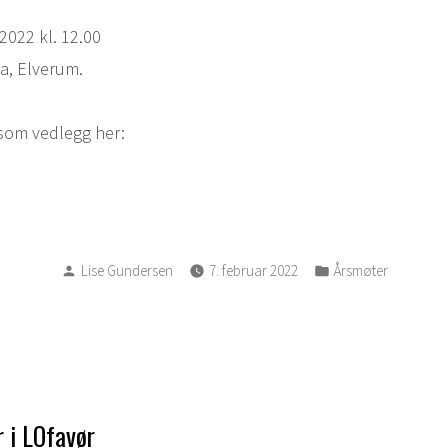
 2022 kl. 12.00
a, Elverum.
 som vedlegg her:
 NED
Posted
Posted
Lise Gundersen
7. februar 2022
Årsmøter
by
in
asjon
r i LOfavør