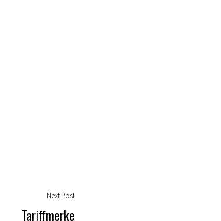
Next
Next Post
post:
Tariffmerke