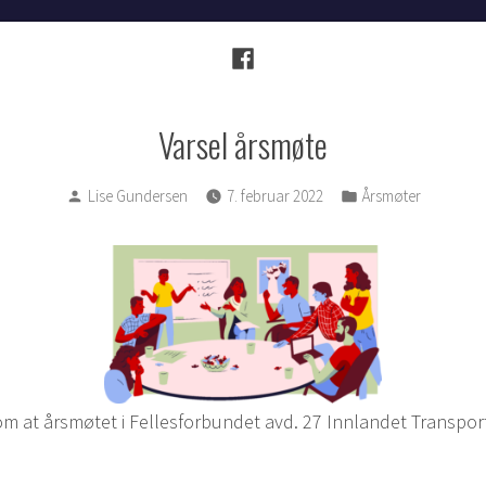
Følg
oss!
Varsel årsmøte
Posted
Posted
Lise Gundersen
7. februar 2022
Årsmøter
by
in
om at årsmøtet i Fellesforbundet avd. 27 Innlandet Transpor