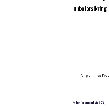
innboforsikring 
Kontakt oss
:
Telefon 47 64 8
E-post: avd027.
Post: Torggata
Besøk oss på F
Følg oss på Fa
Fellesforbundet Avd 27
,
pr